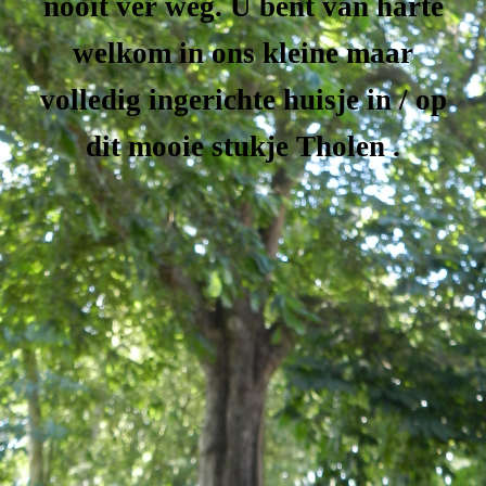
nooit ver weg. U bent van harte
welkom in ons kleine maar
volledig ingerichte huisje in / op
dit mooie stukje Tholen .