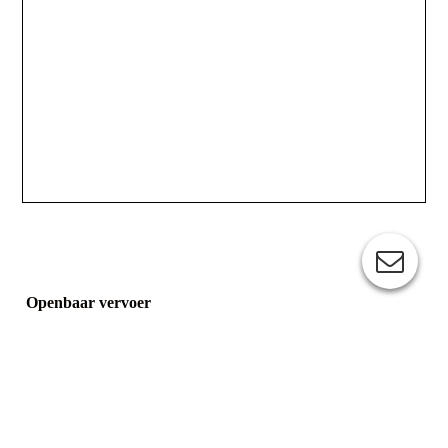
Openbaar vervoer
U kunt met de trein tot Bergen op Zoom komen. Van daaruit
rijden er ieder half uur en in de avonduren per uur, een bus naar
Tholen. U dient uit te stappen bij halte "De Vliethof". Daar
steekt u de rotonde over en loopt over de brug richting het
centrum van Tholen. Aangekomen bij de markt volgt u de weg