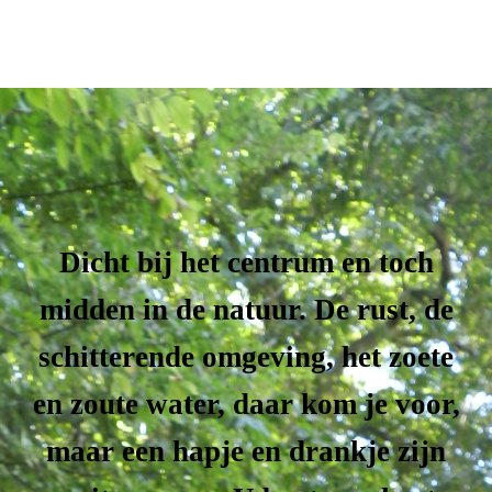
Dicht bij het centrum en toch
midden in de natuur. De rust, de
schitterende omgeving, het zoete
en zoute water, daar kom je voor,
maar een hapje en drankje zijn